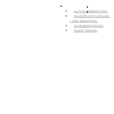
LEISTUNGEN
STARTSEITE
AUTOAUFBEREITUNG
KONTAKT
FAHRZEUGFOLIERUNG
/ CAR WRAPPING
SCHEIBENTÖNUNG
SMART REPAIR